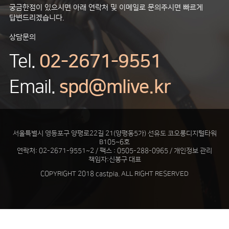
궁금한점이 있으시면 아래 연락처 및 이메일로 문의주시면 빠르게
답변드리겠습니다.
상담문의
Tel.
02-2671-9551
Email.
spd@mlive.kr
서울특별시 영등포구 양평로22길 21(양평동5가) 선유도 코오롱디지털타워
B105~6호
연락처: 02-2671-9551~2 / 팩스 : 0505-288-0965 / 개인정보 관리
책임자:신봉구 대표
COPYRIGHT 2018 castpia. ALL RIGHT RESERVED