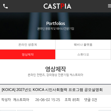

Portfolios
온라인 생중계 및 웨비나 전문기업
온라인 생중계
웨비나 플랫폼
영상제작
스튜디오
영상제작
온라인 컨텐츠, 강의영상 전문기업 캐스트피아
[KOICA] 2027년도 KOICA 시민사회협력 프로그램 공모설명회
작성자
캐스트피아
26-06-02 15:25
조회
85회
댓글
0건