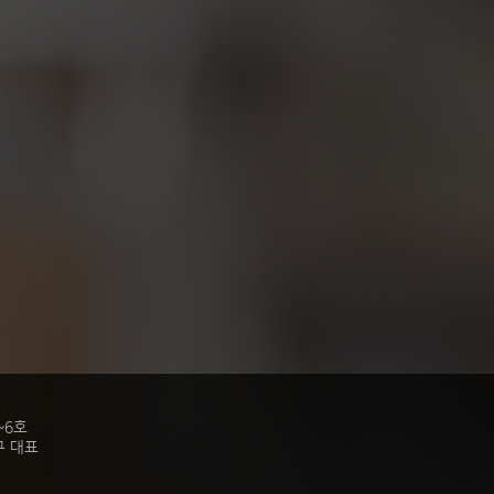
~6호
봉구 대표