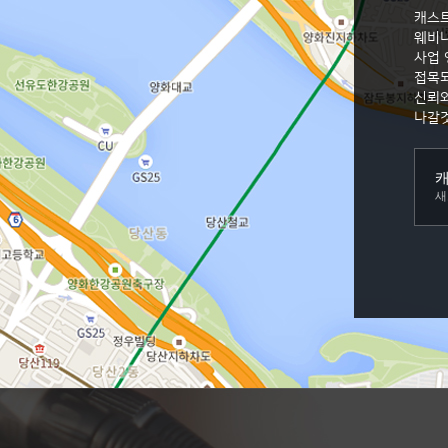
캐스
웨비나
사업
접목되
신뢰와
나갈
새